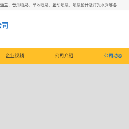
湖北奇通瑞科技有限公司（penquan.cn.b2b168.com）业务范围涵盖：音乐喷泉、旱地喷泉、互动喷泉、喷泉设计及灯光水秀等各类水景工程，广泛应用于公园、城市广场、商业综合体、旅游景区、住宅社区等领域。
公司
企业视频
公司介绍
公司动态