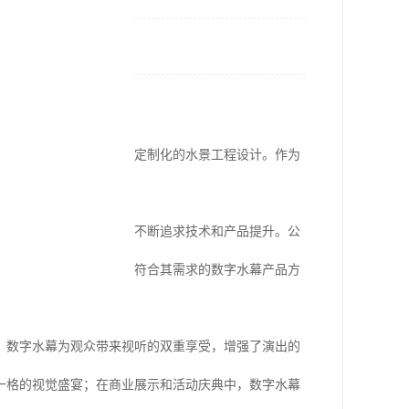
81
户提供的数字水幕产品和定制化的水景工程设计。作为
现和艺术体验。
，在满足客户需求的同时不断追求技术和产品提升。公
验，能够为客户量身定制符合其需求的数字水幕产品方
，数字水幕为观众带来视听的双重享受，增强了演出的
一格的视觉盛宴；在商业展示和活动庆典中，数字水幕