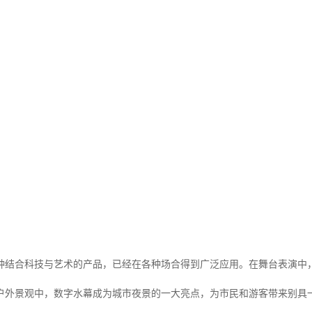
时间：2025-07-10
点击次数：10
—湖北奇通瑞科技有限公司，以其**的研发实力和丰富的制作经验，为客
，公司凭借的技术设备和团队，致力于为各种场所带来*特的水幕视觉表
计与制作过程中，湖北奇通瑞科技有限公司坚持质量的原则，注重细节和
、敬业负责的团队，他们对数字水幕技术有着深入的理解和丰富的实践经
种结合科技与艺术的产品，已经在各种场合得到广泛应用。在舞台表演中
户外景观中，数字水幕成为城市夜景的一大亮点，为市民和游客带来别具