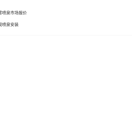
雾喷泉市场报价
观喷泉安装
产品推荐
ment, design, production and sales in one of the manufacturing ent