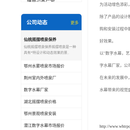
喷泉设备厂家
为活动增色添彩
数字水幕
除了产品的设计
公司动态
更多
音乐喷泉公司
购和安装过程中
珍珠泉
仙桃摇摆喷泉保养
好效果。
仙桃摇摆喷泉保养摇摆喷泉是一种
具有*特设计和动态效果的景..
以“数字水幕，
字水幕厂家，公
鄂州水雾喷泉市场报价
在未来的发展中
荆州室内外喷泉厂
数字水幕厂家
水幕带来的视觉
湖北摇摆喷泉价格
鄂州景观喷泉安装
潜江数字水幕市场报价
http://www.whtrp