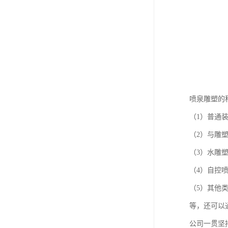
喷泉雕塑的
（1）普通
（2）与雕
（3）水雕
（4）自控
（5）其他
等，还可以
公司一贯坚