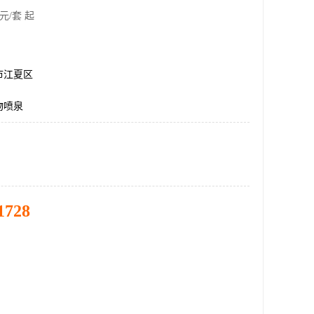
元/套 起
市江夏区
物喷泉
1728