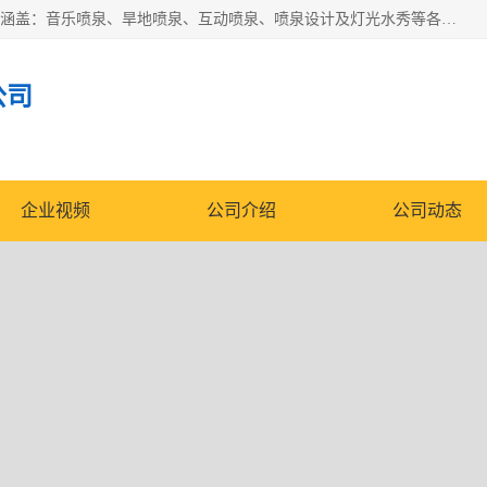
湖北奇通瑞科技有限公司（penquan.cn.b2b168.com）业务范围涵盖：音乐喷泉、旱地喷泉、互动喷泉、喷泉设计及灯光水秀等各类水景工程，广泛应用于公园、城市广场、商业综合体、旅游景区、住宅社区等领域。
公司
企业视频
公司介绍
公司动态