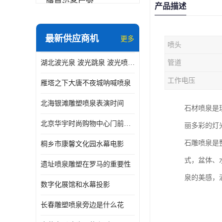
喷泉设备厂家
产品描述
数字水幕
最新供应商机
更多
喷头
音乐喷泉公司
湖北波光泉 波光跳泉 波光喷泉设备厂家
管道
珍珠泉
工作电压
雁塔之下大唐不夜城呐喊喷泉
北海银滩雕塑喷泉表演时间
石材喷泉是
北京华宇时尚购物中心门前喷泉 精度高
丽多彩的灯
石雕喷泉是
桐乡市康馨文化园水幕电影
式，盆体、
遗址喷泉雕塑在罗马的重要性
泉的美感，
数字化展馆和水幕投影
长春雕塑喷泉旁边是什么花