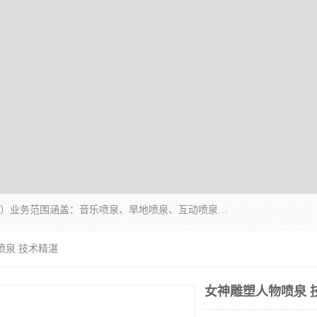
湖北奇通瑞科技有限公司（penquan.cn.b2b168.com）业务范围涵盖：音乐喷泉、旱地喷泉、互动喷泉、喷泉设计及灯光水秀等各类水景工程，广泛应用于公园、城市广场、商业综合体、旅游景区、住宅社区等领域。
喷泉 技术精湛
女神雕塑人物喷泉 