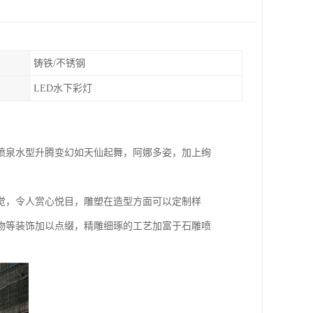
铸铁/不锈钢
LED水下彩灯
喷泉水型升腾变幻如天仙起舞，阿娜多姿，加上绚
觉，令人赏心悦目，雕塑在造型方面可以定制样
物等装饰加以点缀，精雕细琢的工艺加富于石雕喷