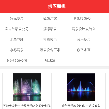
供应商机
波光喷泉
喊泉厂家
景观喷泉公司
室内外喷泉公司
漂浮喷泉
喷泉设计安装公
水幕电影
摇摆喷泉
音乐喷泉
司
水雾喷泉
喷泉设备厂家
数字水幕
音乐喷泉公司
珍珠泉
五峰土家族自治县漂浮喷泉 设计制作
咸宁漂浮喷泉制作 一站式服务