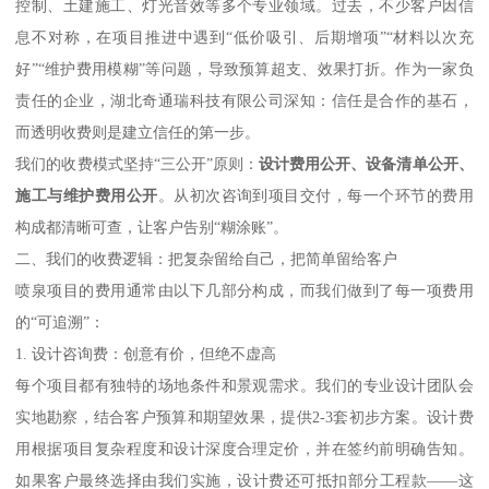
控制、土建施工、灯光音效等多个专业领域。过去，不少客户因信
息不对称，在项目推进中遇到“低价吸引、后期增项”“材料以次充
好”“维护费用模糊”等问题，导致预算超支、效果打折。作为一家负
责任的企业，湖北奇通瑞科技有限公司深知：信任是合作的基石，
而透明收费则是建立信任的第一步。
我们的收费模式坚持“三公开”原则：
设计费用公开、设备清单公开、
施工与维护费用公开
。从初次咨询到项目交付，每一个环节的费用
构成都清晰可查，让客户告别“糊涂账”。
二、我们的收费逻辑：把复杂留给自己，把简单留给客户
喷泉项目的费用通常由以下几部分构成，而我们做到了每一项费用
的“可追溯”：
1. 设计咨询费：创意有价，但绝不虚高
每个项目都有独特的场地条件和景观需求。我们的专业设计团队会
实地勘察，结合客户预算和期望效果，提供2-3套初步方案。设计费
用根据项目复杂程度和设计深度合理定价，并在签约前明确告知。
如果客户最终选择由我们实施，设计费还可抵扣部分工程款——这