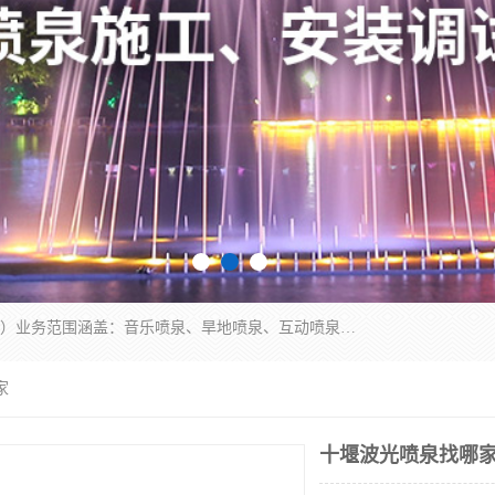
湖北奇通瑞科技有限公司（penquan.cn.b2b168.com）业务范围涵盖：音乐喷泉、旱地喷泉、互动喷泉、喷泉设计及灯光水秀等各类水景工程，广泛应用于公园、城市广场、商业综合体、旅游景区、住宅社区等领域。
家
十堰波光喷泉找哪