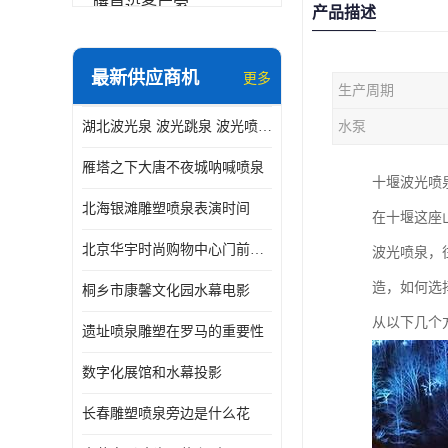
喷泉设备厂家
产品描述
数字水幕
最新供应商机
更多
生产周期
音乐喷泉公司
湖北波光泉 波光跳泉 波光喷泉设备厂家
水泵
珍珠泉
雁塔之下大唐不夜城呐喊喷泉
十堰波光喷
北海银滩雕塑喷泉表演时间
在十堰这座
北京华宇时尚购物中心门前喷泉 精度高
波光喷泉，
造，如何选
桐乡市康馨文化园水幕电影
从以下几个
遗址喷泉雕塑在罗马的重要性
数字化展馆和水幕投影
长春雕塑喷泉旁边是什么花