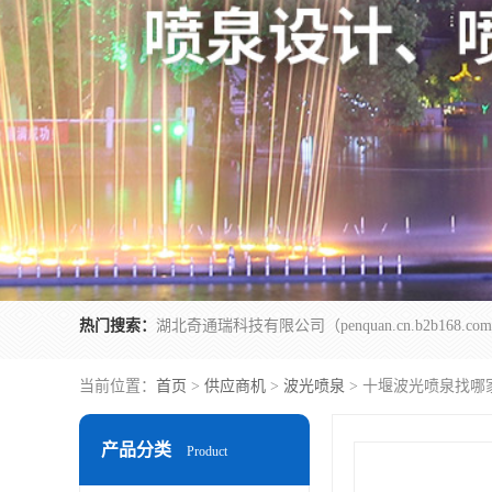
热门搜索：
当前位置：
首页
>
供应商机
>
波光喷泉
> 十堰波光喷泉找哪
产品分类
Product