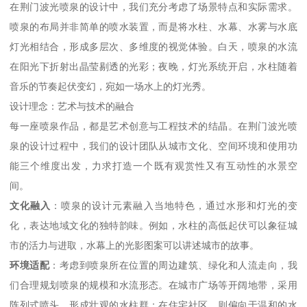
在荆门波光喷泉的设计中，我们充分考虑了场景特点和实际需求。
喷泉的布局并非简单的喷水装置，而是将水柱、水幕、水雾与水底
灯光相结合，形成多层次、多维度的视觉体验。白天，喷泉的水流
在阳光下折射出晶莹剔透的光彩；夜晚，灯光系统开启，水柱随着
音乐的节奏起伏变幻，宛如一场水上的灯光秀。
设计理念：艺术与技术的融合
每一座喷泉作品，都是艺术创意与工程技术的结晶。在荆门波光喷
泉的设计过程中，我们的设计团队从城市文化、空间环境和使用功
能三个维度出发，力求打造一个既有观赏性又有互动性的水景空
间。
文化融入
：喷泉的设计元素融入当地特色，通过水形和灯光的变
化，表达地域文化的独特韵味。例如，水柱的高低起伏可以象征城
市的活力与进取，水幕上的光影图案可以讲述城市的故事。
环境适配
：考虑到喷泉所在位置的周边建筑、绿化和人流走向，我
们合理规划喷泉的规模和水流形态。在城市广场等开阔地带，采用
阵列式喷头，形成壮观的水柱群；在住宅社区，则偏向于温和的水