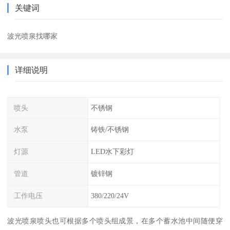
关键词
波光喷泉找哪家
详细说明
喷头
不锈钢
水泵
铸铁/不锈钢
灯源
LED水下彩灯
管道
镀锌钢
工作电压
380/220/24V
波光喷泉喷头也可根据多个喷头组成景，在多个蓄水池中间随便穿