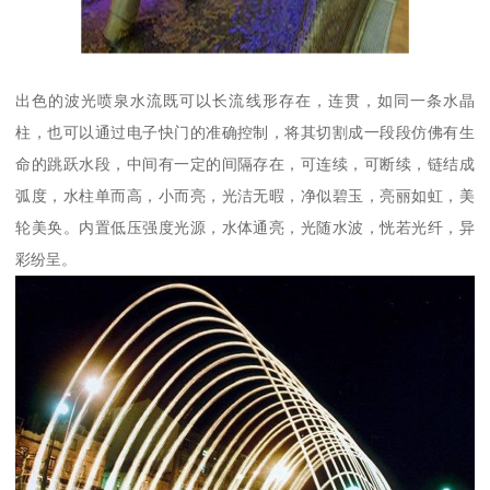
出色的波光喷泉水流既可以长流线形存在，连贯，如同一条水晶
柱，也可以通过电子快门的准确控制，将其切割成一段段仿佛有生
命的跳跃水段，中间有一定的间隔存在，可连续，可断续，链结成
弧度，水柱单而高，小而亮，光洁无暇，净似碧玉，亮丽如虹，美
轮美奂。内置低压强度光源，水体通亮，光随水波，恍若光纤，异
彩纷呈。