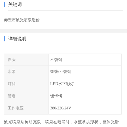
关键词
赤壁市波光喷泉造价
详细说明
喷头
不锈钢
水泵
铸铁/不锈钢
灯源
LED水下彩灯
管道
镀锌钢
工作电压
380/220/24V
波光喷泉别称明亮泉，喷泉在喷涌时，水流承拱形状，整体光滑，