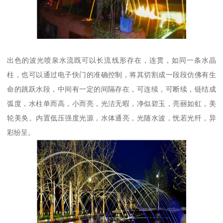
出色的波光喷泉水流既可以长流线形存在，连贯，如同一条水晶
柱，也可以通过电子快门的准确控制，将其切割成一段段仿佛有生
命的跳跃水段，中间有一定的间隔存在，可连续，可断续，链结成
弧度，水柱单而高，小而亮，光洁无暇，净似碧玉，亮丽如虹，美
轮美奂。内置低压强度光源，水体通亮，光随水波，恍若光纤，异
彩纷呈。