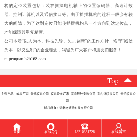
构的定位装置包括：装在摇摆电机轴上的位置编码器、高速计数
器、控制计算机以及通信接口等。由于摇摆机构的连杆一般会有较
大的间隙，为了达到定位只能使摇摆机构从一个方向到达定位点，
才能保障其重复精度。
公司本着“以人为本、科技先导、矢志创新”的工作方针，恪守“诚信
为本，以义生利”的企业理念，竭诚为广大客户和朋友们服务！
m.penquan.b2b168.com
Top
主营产品：喊泉厂家 景观喷泉公司 喷泉设备厂家 喷泉设计安装公司 室内外喷泉公司 音乐喷泉公
司
版权所有：湖北奇通瑞科技有限公司
首页
在线QQ
18210381728
在线留言