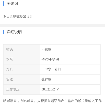
关键词
罗田县呐喊喷泉设计
详细说明
喷头
不锈钢
水泵
铸铁/不锈钢
灯具
LED水下彩灯
管道
镀锌钢
工作电压
380/220/24V
呐喊喷泉，别名喊泉。人根据举起话筒产生输出的模拟量输入工作