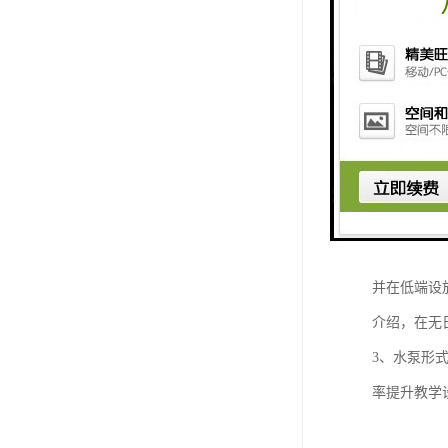
是另一个人
一般为0.
为缺乏合适
置篦子，即
运输设备，
2、管道材
间后，表面
UPVC管
并在低端设
介绍，在无
3、水泵形
率提升教学