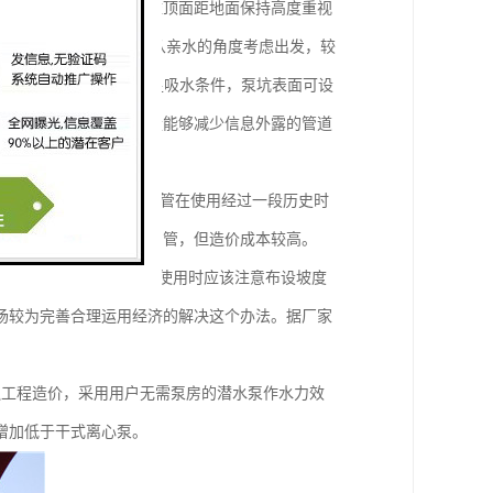
可供游人坐下休息，池壁顶面距地面保持高度重视
，便会有如临深潭的感觉。从亲水的角度考虑出发，较
则只需根据局部加深以满足吸水条件，泵坑表面可设
实际出发，池表面应尽量能够减少信息外露的管道
排水吸气声。
许多经验不足之处。 钢管在使用经过一段历史时
好的管材是铜管和不锈钢管，但造价成本较高。
其暗埋在池底板下（北方使用时应该注意布设坡度
场较为完善合理运用经济的解决这个办法。据厂家
融工程造价，采用用户无需泵房的潜水泵作水力效
增加低于干式离心泵。