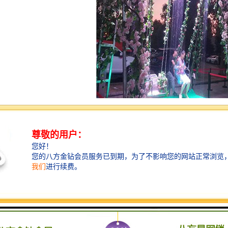
景工程，一般由以下通过几个重要方面也是构成：土建池体、管道阀门操
体设计方法一般比较常见的景观水池深度数据均为0.6~0.8m,这样一种
，也便于池内管路设备的安装项目施工和维护。只有自己在为社会体现亲
0.8m的水深实际上还是存在着差异较大的不安全性。同样，在儿童戏水池设计
育落入景观资源池中的将是他们十分严重危险的。我们国家认为学习较为丰富适