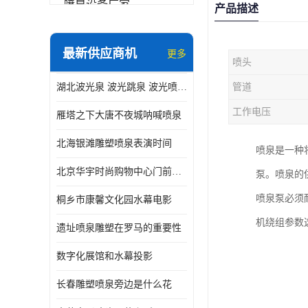
喷泉设备厂家
产品描述
数字水幕
最新供应商机
更多
喷头
音乐喷泉公司
湖北波光泉 波光跳泉 波光喷泉设备厂家
管道
珍珠泉
工作电压
雁塔之下大唐不夜城呐喊喷泉
北海银滩雕塑喷泉表演时间
喷泉是一种
北京华宇时尚购物中心门前喷泉 精度高
泵。喷泉的
喷泉泵必须
桐乡市康馨文化园水幕电影
机绕组参数
遗址喷泉雕塑在罗马的重要性
数字化展馆和水幕投影
长春雕塑喷泉旁边是什么花