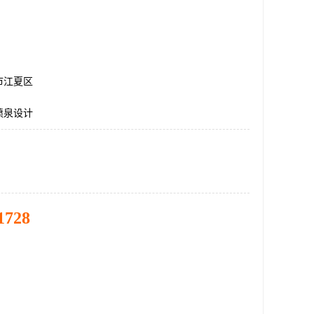
市江夏区
喷泉设计
1728