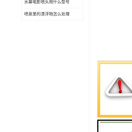
水幕电影喷头用什么型号
喷泉里的漂浮物怎么处理
各种环境水
统等。
1、土建池
整体的平面
坑。0.6~
发现幼儿教