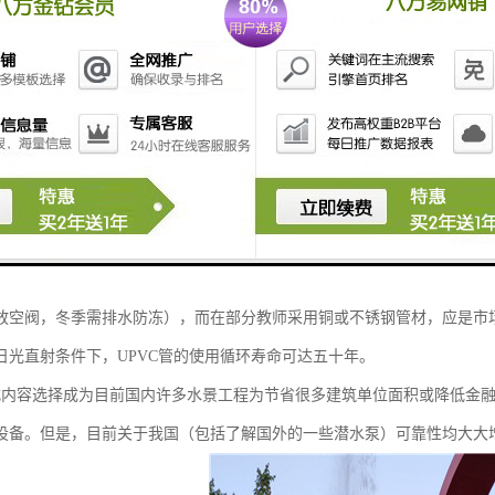
优点是，当水质浊度略高的，给人的感觉现在仍然清澈见底。池壁顶面应
30~0.45m,除人工湖外，水面以高于其他地面为宜。若水面水位相对较低
的尺度是水面距池壁顶面为0.2m较为科学合理。潜水泵坑或水泵吸水口
可遮蔽设备同时又可提高作为格栅以阻止大颗粒杂质吸入。从美观的角度
尤其是随着垂直方向设置的溢流管口，它会在水面上升时产生有着很大的
质特征选择开始较早的工程质量一般资料采用热镀锌钢管，但存在导致
锈蚀，影响更加美观，且使用网络寿命较混凝土框架结构短一倍以上。较
材可避免锈蚀，但存在耐候性差，且光直接照射加速变色老化等问题。若将
放空阀，冬季需排水防冻），而在部分教师采用铜或不锈钢管材，应是市
日光直射条件下，UPVC管的使用循环寿命可达五十年。
式内容选择成为目前国内许多水景工程为节省很多建筑单位面积或降低金
设备。但是，目前关于我国（包括了解国外的一些潜水泵）可靠性均大大