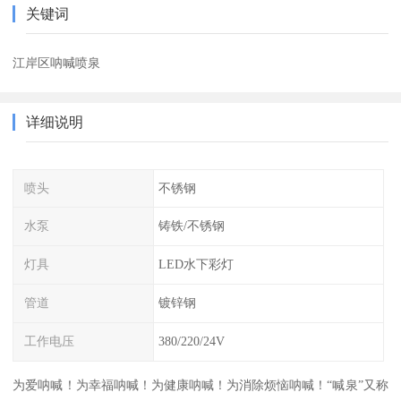
关键词
江岸区呐喊喷泉
详细说明
喷头
不锈钢
水泵
铸铁/不锈钢
灯具
LED水下彩灯
管道
镀锌钢
工作电压
380/220/24V
为爱呐喊！为幸福呐喊！为健康呐喊！为消除烦恼呐喊！“喊泉”又称