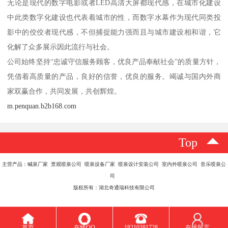
无论是现代的数字电影或者LED高清大屏都现代感，在城市化建设
中此类数字化建设也代表着城市的性，而数字水幕作为现代同类投
影中的佼佼者现代感，不但捕捉能力强而且与城市建设相和谐，它
化解了众多展示因此流行与社会。
公司始终坚持“忠诚守信服务顾客，优良产品奉献社会”的质量方针，
凭借着高质量的产品，良好的信誉，优良的服务。竭诚与国内外商
家双赢合作，共同发展，共创辉煌。
m.penquan.b2b168.com
Top
主营产品：喊泉厂家 景观喷泉公司 喷泉设备厂家 喷泉设计安装公司 室内外喷泉公司 音乐喷泉公
司
版权所有：湖北奇通瑞科技有限公司
首页
在线QQ
18210381728
在线留言