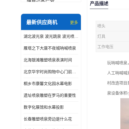
喷泉设备厂家
产品描述
数字水幕
最新供应商机
更多
喷头
音乐喷泉公司
湖北波光泉 波光跳泉 波光喷泉设备厂家
灯具
珍珠泉
工作电压
雁塔之下大唐不夜城呐喊喷泉
北海银滩雕塑喷泉表演时间
玩呐喊喷泉
北京华宇时尚购物中心门前喷泉 精度高
人工呐喊喊
村改造项目
桐乡市康馨文化园水幕电影
泉设备体积
遗址喷泉雕塑在罗马的重要性
数字化展馆和水幕投影
长春雕塑喷泉旁边是什么花