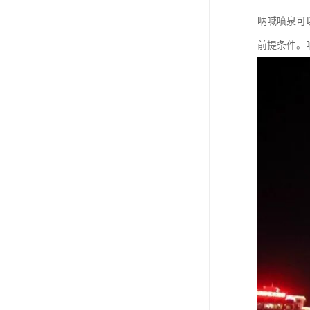
呐喊喷泉可
前提条件。