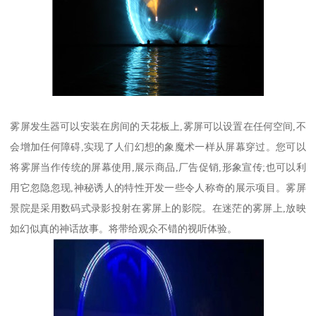
雾屏发生器可以安装在房间的天花板上,雾屏可以设置在任何空间,不
会增加任何障碍,实现了人们幻想的象魔术一样从屏幕穿过。您可以
将雾屏当作传统的屏幕使用,展示商品,厂告促销,形象宣传;也可以利
用它忽隐忽现,神秘诱人的特性开发一些令人称奇的展示项目。雾屏
景院是采用数码式录影投射在雾屏上的影院。在迷茫的雾屏上,放映
如幻似真的神话故事。将带给观众不错的视听体验。