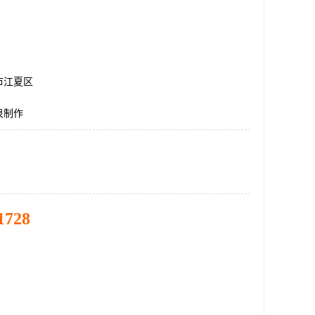
市江夏区
泉制作
1728