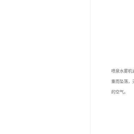
喷泉水雾机
重而坠落，
的空气。