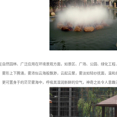
在自然园林、广泛应用在环境景观方面，如景区、广场、公园、绿化工程
，雾形上下腾涌，雾浓似云海般飘渺，云起云聚，雾淡如轻纱抚面，温和
，更可置身于的茫茫雾海中，呼吸其湿润新鲜的空气，神奇之处令人意趣