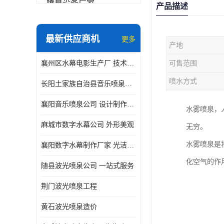
喷泉设备厂家
产品描述
数字水幕
最新供应商机
更多
产地
音乐喷泉公司
襄州区水幕电影生产厂 技术精湛
可售范围
珍珠泉
喷水方式
长阳土家族自治县音乐喷泉制作厂家 设计制作安装一体化服务
襄阳音乐喷泉公司 设计制作安装一体化服务
水雾喷泉，
麻城市数字水幕公司 外形美观
无穷。
水雾喷泉是
襄阳数字水幕制作厂家 光洁度好
化空气的作
随县波光喷泉公司 一站式服务
荆门波光喷泉工程
黄石波光喷泉造价