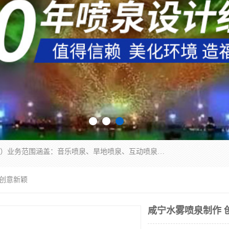
湖北奇通瑞科技有限公司（penquan.cn.b2b168.com）业务范围涵盖：音乐喷泉、旱地喷泉、互动喷泉、喷泉设计及灯光水秀等各类水景工程，广泛应用于公园、城市广场、商业综合体、旅游景区、住宅社区等领域。
 创意新颖
咸宁水雾喷泉制作 