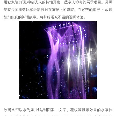
用它忽隐忽现,神秘诱人的特性开发一些令人称奇的展示项目。雾屏
景院是采用数码式录影投射在雾屏上的影院。在迷茫的雾屏上,放映
如幻似真的神话故事。将带给观众不错的视听体验。
数码水帘以水为媒,以达到图案、文字、花纹等显示效果的水幕技