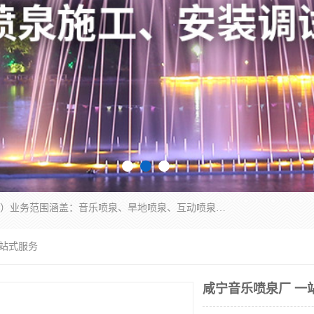
湖北奇通瑞科技有限公司（penquan.cn.b2b168.com）业务范围涵盖：音乐喷泉、旱地喷泉、互动喷泉、喷泉设计及灯光水秀等各类水景工程，广泛应用于公园、城市广场、商业综合体、旅游景区、住宅社区等领域。
一站式服务
咸宁音乐喷泉厂 一