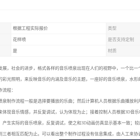
根据工程实际报价
类型
花样喷
是否支持定制
是
材质
发展，社会的进步，格式各样的音乐喷泉出现在人们的视野中，一个比一
的彩光照明，来反映音乐的内涵及音乐的主题，一座好的音乐喷泉，水形
作流程：
喷泉制作流程一般是选择要播放的乐曲；然后计算机人员根据乐曲播放利
来体现音乐情感，并反复调试，认为体现为止；接着控制人员根据3D音
，产生实际的音乐喷泉，反复调试，使之和3D动画仿真显示基本一致；
到三者相互匹配为止。可以看出整个制作过程没有信息集成，由人工来协