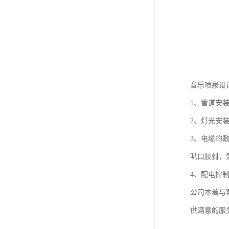
音乐喷泉设
1、管道安
2、灯光安
3、电缆的
叭口胶封，
4、配电控
公司本着与
供满意的服