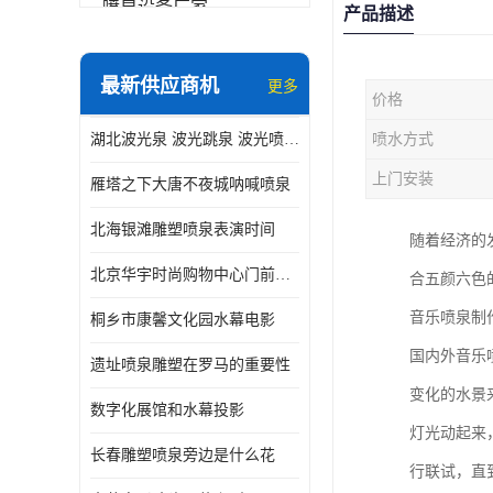
喷泉设备厂家
产品描述
数字水幕
最新供应商机
更多
价格
音乐喷泉公司
湖北波光泉 波光跳泉 波光喷泉设备厂家
喷水方式
珍珠泉
上门安装
雁塔之下大唐不夜城呐喊喷泉
北海银滩雕塑喷泉表演时间
随着经济的
北京华宇时尚购物中心门前喷泉 精度高
合五颜六色
音乐喷泉制
桐乡市康馨文化园水幕电影
国内外音乐
遗址喷泉雕塑在罗马的重要性
变化的水景
数字化展馆和水幕投影
灯光动起来
长春雕塑喷泉旁边是什么花
行联试，直