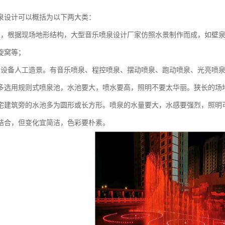
泉设计可以概括为以下两大类：
宜，根据现场地形结构，大型音乐喷泉设计厂家仿照水景制作而成，如壁
旋窝等；
泉设备人工造景。有音乐喷泉、程控喷泉、摆动喷泉、跑动喷泉、光亮喷
多选用规则式喷泉池，水池要大，喷水要高，照明不要太华丽。狭长的场
宅建筑旁的水池多为圆形或长方形。喷泉的水量要大，水感要强烈，照明
结合，但变化宜简洁，色彩要朴素。