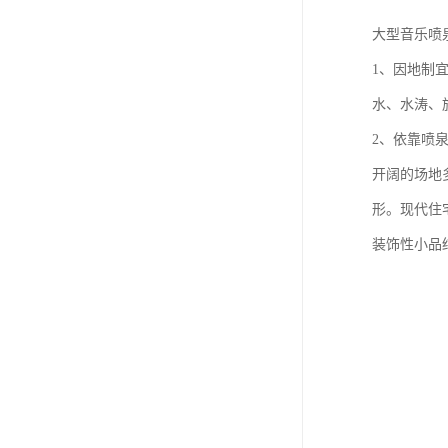
大型音乐喷
1、因地制
水、水涛、
2、依靠喷
开阔的场地
形。现代住
装饰性小品