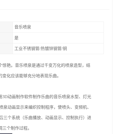
音乐喷泉
是
工业不锈钢管/热镀锌钢管/铜
个惊艳。音乐喷泉是通过千变万化的喷泉造型，结
的变化应该能够充分地表现乐曲。
用3D动画制作软件制作乐曲的音乐喷泉水型、灯光
乐喷泉动画显示来编织控制程序，使喷头、变频机、
较后三个系统（乐曲播放、动画显示、控制执行）进
调三个制作过程。