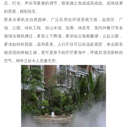
压、灯光、声乐等要素的调节，喷泉随之形成或高或低、或珠或雾
的景观，精彩纷呈。
喷泉水雾机在自然园林、广泛应用在环境景观方面，如景区、广
场、公园、绿化工程、假山水池、连廊、休息亭、室内外餐厅等各
领域当微风拂过，雾形上下腾涌，雾浓似云海般飘渺，云起云聚，
雾淡如轻纱抚面，温和柔美。人们不仅可以在远处观赏，体会那若
稳若现的神秘之感，更可置身于的茫茫雾海中，呼吸其湿润新鲜的
空气，神奇之处令人意趣无穷。