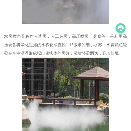
水雾喷泉又称作人造雾，人工造雾，高压喷雾，雾森等，是利用高
压设备将净化过滤的水雾化成直径1-15微米的细小水雾，水雾颗粒轻
盈在空中漂浮形成拟自然状体的雾效，雾效轻盈飘逸，宛若仙境。