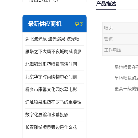
喷泉设备厂家
产品描述
数字水幕
最新供应商机
更多
喷头
音乐喷泉公司
湖北波光泉 波光跳泉 波光喷泉设备厂家
管道
珍珠泉
工作电压
雁塔之下大唐不夜城呐喊喷泉
北海银滩雕塑喷泉表演时间
旱地喷泉在
北京华宇时尚购物中心门前喷泉 精度高
旱地喷泉的
更高一级的
桐乡市康馨文化园水幕电影
遗址喷泉雕塑在罗马的重要性
数字化展馆和水幕投影
长春雕塑喷泉旁边是什么花