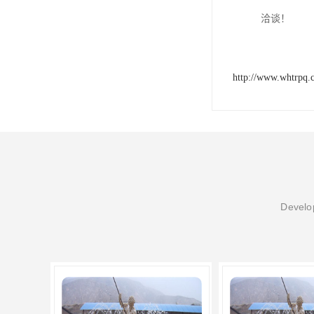
洽谈！
http://www.whtrpq.
Develop