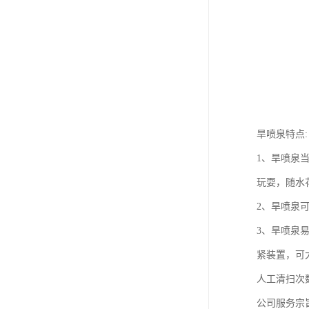
旱喷泉特点:
1、旱喷泉
玩耍，随水
2、旱喷泉
3、旱喷泉
紧装置，可
人工清扫次
公司服务宗