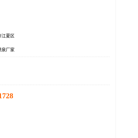
市江夏区
喷泉厂家
1728