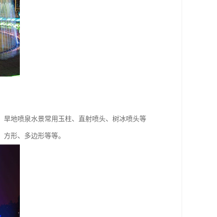
，旱地喷泉水景常用玉柱、直射喷头、树冰喷头等
、方形、多边形等等。