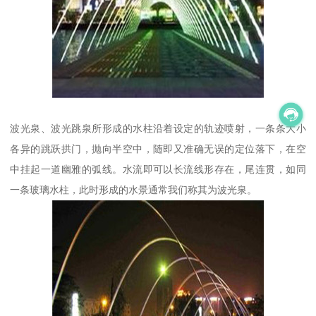
波光泉、波光跳泉所形成的水柱沿着设定的轨迹喷射，一条条大小
各异的跳跃拱门，抛向半空中，随即又准确无误的定位落下，在空
中挂起一道幽雅的弧线。水流即可以长流线形存在，尾连贯，如同
一条玻璃水柱，此时形成的水景通常我们称其为波光泉。