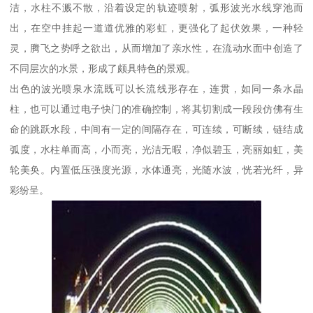
洁，水柱不溅不散，沿着设定的轨迹喷射，弧形波光水线穿池而
出，在空中挂起一道道优雅的彩虹，更强化了起伏效果，一种轻
灵，腾飞之势呼之欲出，从而增加了亲水性，在流动水面中创造了
不同层次的水景，形成了颇具特色的景观。
出色的波光喷泉水流既可以长流线形存在，连贯，如同一条水晶
柱，也可以通过电子快门的准确控制，将其切割成一段段仿佛有生
命的跳跃水段，中间有一定的间隔存在，可连续，可断续，链结成
弧度，水柱单而高，小而亮，光洁无暇，净似碧玉，亮丽如虹，美
轮美奂。内置低压强度光源，水体通亮，光随水波，恍若光纤，异
彩纷呈。