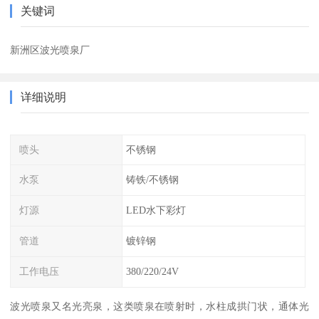
关键词
新洲区波光喷泉厂
详细说明
喷头
不锈钢
水泵
铸铁/不锈钢
灯源
LED水下彩灯
管道
镀锌钢
工作电压
380/220/24V
波光喷泉又名光亮泉，这类喷泉在喷射时，水柱成拱门状，通体光