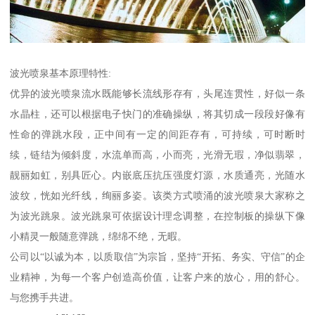
波光喷泉基本原理特性:
优异的波光喷泉流水既能够长流线形存有，头尾连贯性，好似一条
水晶柱，还可以根据电子快门的准确操纵，将其切成一段段好像有
性命的弹跳水段，正中间有一定的间距存有，可持续，可时断时
续，链结为倾斜度，水流单而高，小而亮，光滑无瑕，净似翡翠，
靓丽如虹，别具匠心。内嵌底压抗压强度灯源，水质通亮，光随水
波纹，恍如光纤线，绚丽多姿。该类方式喷涌的波光喷泉大家称之
为波光跳泉。波光跳泉可依据设计理念调整，在控制板的操纵下像
小精灵一般随意弹跳，绵绵不绝，无暇。
公司以“以诚为本，以质取信”为宗旨，坚持“开拓、务实、守信”的企
业精神，为每一个客户创造高价值，让客户来的放心，用的舒心。
与您携手共进。