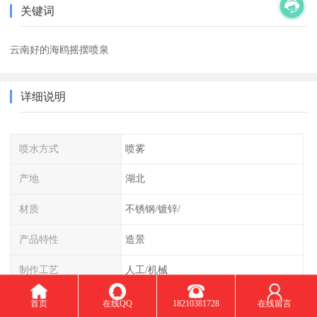
关键词
云南好的海鸥摇摆喷泉
详细说明
喷水方式
喷雾
产地
湖北
材质
不锈钢/镀锌/
产品特性
造景
制作工艺
人工/机械
首页
在线QQ
18210381728
在线留言
摇摆喷泉：是由支架上安排多排喷头，每排喷头间距一致，有拉杆