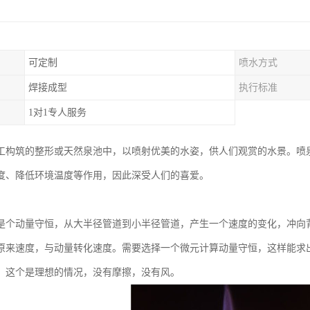
可定制
喷水方式
焊接成型
执行标准
1对1专人服务
工构筑的整形或天然泉池中，以喷射优美的水姿，供人们观赏的水景。喷
度、降低环境温度等作用，因此深受人们的喜爱。
：
是个动量守恒，从大半径管道到小半径管道，产生一个速度的变化，冲向
原来速度，与动量转化速度。需要选择一个微元计算动量守恒，这样能求
，这个是理想的情况，没有摩擦，没有风。