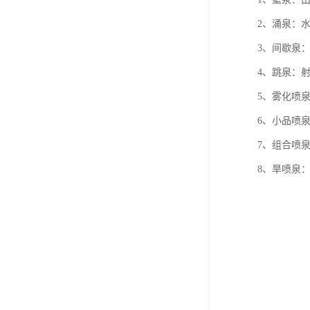
2、涌泉：
3、间歇泉
4、跳泉：
5、雾化喷
6、小品喷
7、组合喷
8、旱喷泉