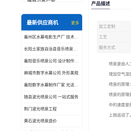
喷泉设备厂家
产品描述
数字水幕
最新供应商机
更多
加工定制
音乐喷泉公司
襄州区水幕电影生产厂 技术精湛
工艺
珍珠泉
服务方式
长阳土家族自治县音乐喷泉制作厂家 设计制作安装一体化服务
襄阳音乐喷泉公司 设计制作安装一体化服务
喷泉是由人
麻城市数字水幕公司 外形美观
增加空气湿
喷泉的原理
襄阳数字水幕制作厂家 光洁度好
喷泉的原理
随县波光喷泉公司 一站式服务
中的速度是
荆门波光喷泉工程
上抛运动了
黄石波光喷泉造价