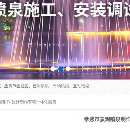
湖北奇通瑞科技有限公司（penquan.cn.b2b168.com）业务范围涵盖：音乐喷泉、旱地喷泉、互动喷泉、喷泉设计及灯光水秀等各类水景工程，广泛应用于公园、城市广场、商业综合体、旅游景区、住宅社区等领域。
泉制作 设计制作安装一体化服务
孝感市景观喷泉制作