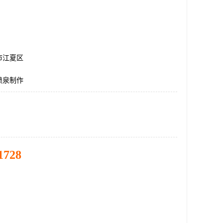
市江夏区
喷泉制作
1728