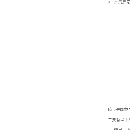
4、水景是
喷泉是园林
主要有以下
1、壁泉：