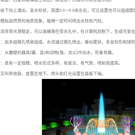
水由下向上涌出，呈水柱状，高度0.6～0.8米左右，可立设置也可以组成图
：模拟自然界的地质现象，每隔一定时问喷出水柱和汽柱。
射流非常光滑稳定，可以准确落在受水孔中，在计算机控制下，生成可变
泉：由多组微孔喷泉组成，水流通过微孔喷出，看似雾状，多呈柱形和球
泉：从雕塑的器具(罐、盆)和动物(鱼、龙)口中出水，形象有趣。
泉：具有一定规模，喷水形式多样，有层次，有气势，喷射高度高。
：又叫旱地泉，放置在地下，喷头和灯光设置在盖板下端。