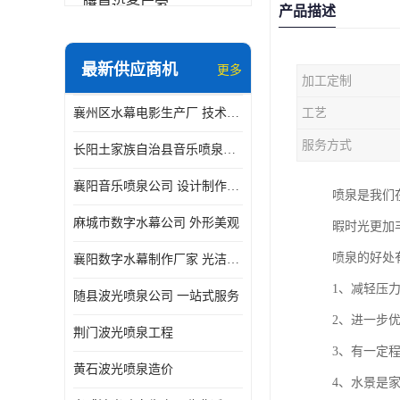
喷泉设备厂家
产品描述
数字水幕
最新供应商机
更多
加工定制
音乐喷泉公司
襄州区水幕电影生产厂 技术精湛
工艺
珍珠泉
服务方式
长阳土家族自治县音乐喷泉制作厂家 设计制作安装一体化服务
襄阳音乐喷泉公司 设计制作安装一体化服务
喷泉是我们
麻城市数字水幕公司 外形美观
暇时光更加
喷泉的好处
襄阳数字水幕制作厂家 光洁度好
1、减轻压
随县波光喷泉公司 一站式服务
2、进一步
荆门波光喷泉工程
3、有一定
黄石波光喷泉造价
4、水景是