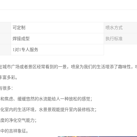
可定制
喷水方式
焊接成型
执行标准
1对1专人服务
在城市广场或者景区经常看到的一景，喷泉为我们的生活增添了趣味性，
丰富多彩。
有很多：
力和焦虑、缓缓悠然的水流能给人一种放松的感觉；
优化室内的生活环境，水景景观能提升室内装修档次；
程度的净化空气能力；
家中的吉祥象征。