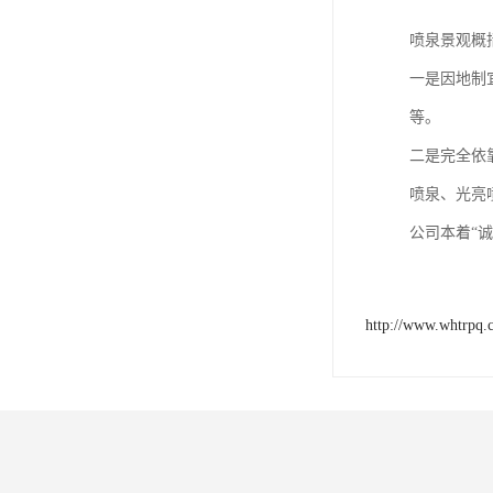
喷泉景观概
一是因地制
等。
二是完全依
喷泉、光亮
公司本着“
http://www.whtrpq.