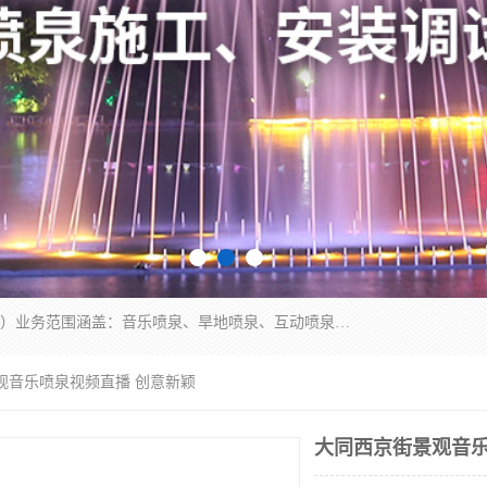
湖北奇通瑞科技有限公司（penquan.cn.b2b168.com）业务范围涵盖：音乐喷泉、旱地喷泉、互动喷泉、喷泉设计及灯光水秀等各类水景工程，广泛应用于公园、城市广场、商业综合体、旅游景区、住宅社区等领域。
观音乐喷泉视频直播 创意新颖
大同西京街景观音乐