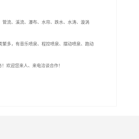
、管流、溪流、瀑布、水帘、跌水、水涛、漩涡
类繁多，有音乐喷泉、程控喷泉、摆动喷泉、跑动
务！欢迎您来人、来电洽谈合作！