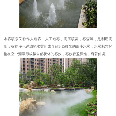
水雾喷泉又称作人造雾，人工造雾，高压喷雾，雾森等，是利用高
压设备将净化过滤的水雾化成直径1-15微米的细小水雾，水雾颗粒轻
盈在空中漂浮形成拟自然状体的雾效，雾效轻盈飘逸，宛若仙境。