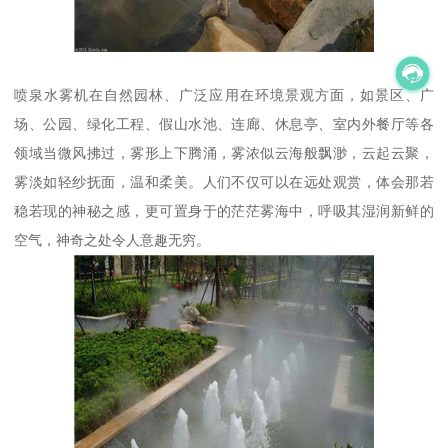
喷泉水雾机在自然园林、广泛应用在环境景观方面，如景区、广
场、公园、绿化工程、假山水池、连廊、休息亭、室内外餐厅等各
领域当微风拂过，雾形上下腾涌，雾浓似云海般飘渺，云起云聚，
雾淡如轻纱抚面，温和柔美。人们不仅可以在远处观赏，体会那若
稳若现的神秘之感，更可置身于的茫茫雾海中，呼吸其湿润新鲜的
空气，神奇之处令人意趣无穷。