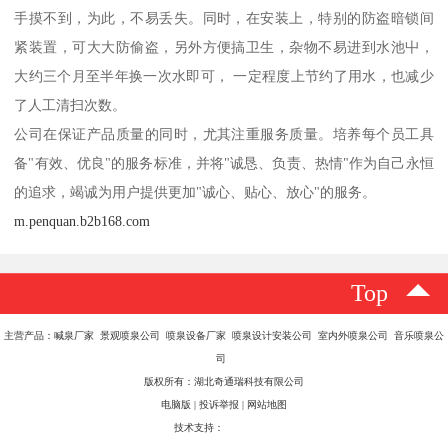
手摸不到，为此，不易丢失。同时，在安装上，特别的防盗暗锁间
紧装置，可大大防偷盗，另外方便搞卫生，杂物不易进到水池屮，
大约三个月至半年换一次水即可， 一定程度上节约了用水，也减少
了人工清扫次数。
公司在保证产品质量的同时，尤其注重服务质量。培养每个员工具
备"有效、优良"的服务标准，并将"诚恳、负责、热情"作为自己永恒
的追求，竭诚为用户提供更加"诚心、贴心、放心"的服务。
m.penquan.b2b168.com
Top
主营产品：喊泉厂家 景观喷泉公司 喷泉设备厂家 喷泉设计安装公司 室内外喷泉公司 音乐喷泉公
司
版权所有：湖北奇通瑞科技有限公司
电脑版
|
投诉举报
|
网站地图
技术支持：
八方资源网