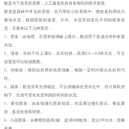
般是为了造景的需要，人工建造的具有装饰性的喷水装置。
喷泉是园林中常见的景观，也可用在小区景观中。喷泉是利用动力
驱动水流，根据喷射的速度、方向、水花等创造出不同的喷泉状
态，主要有以下几种形式：
1、壁泉：由墙壁、石壁和玻璃板上喷出，顺流而下形成水帘和多股
水流。
2、涌泉：水由下向上涌出，呈水柱状，高度0.6～0.8米左右，可立
设置也可以组成图案。
3、间歇泉：模拟自然界的地质现象，每隔一定时问喷出水柱和汽
柱。
4、跳泉：射流非常光滑稳定，可以准确落在受水孔中，在计算机控
制下，生成可变化长度和跳跃时间的水流。
5、雾化喷泉：由多组微孔喷泉组成，水流通过微孔喷出，看似雾
状，多呈柱形和球形。
6、小品喷泉：从雕塑的器具(罐、盆)和动物(鱼、龙)口中出水，形象
有趣。