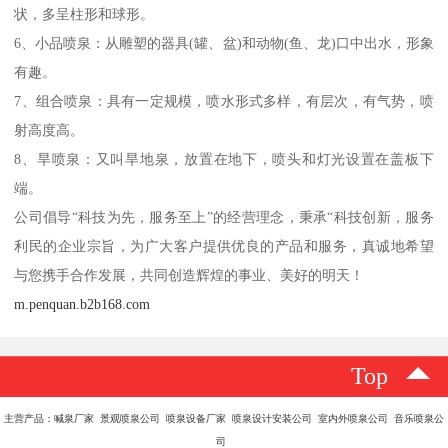
状，多呈柱形和球形。
6、小品喷泉：从雕塑的器具(罐、盆)和动物(鱼、龙)口中出水，形象
有趣。
7、组合喷泉：具有一定规模，喷水形式多样，有层次，有气势，喷
射高度高。
8、旱喷泉：又叫旱地泉，放置在地下，喷头和灯光设置在盖板下
端。
公司倡导“科技为先，服务至上”的经营理念，秉承“科技创新，服务
利民的企业宗旨，为广大客户提供优良的产品和服务，真诚地希望
与您携手合作发展，共同创造辉煌的事业、美好的明天！
m.penquan.b2b168.com
Top
主营产品：喊泉厂家 景观喷泉公司 喷泉设备厂家 喷泉设计安装公司 室内外喷泉公司 音乐喷泉公
司