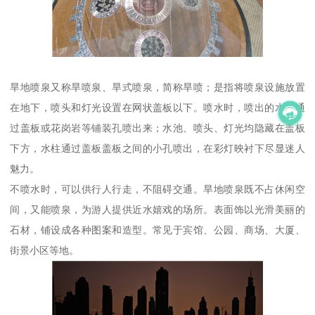
旱地喷泉又称旱喷泉、旱式喷泉，简称旱喷；是指将喷泉设施放置
在地下，喷头和灯光设置在网状盖板以下。喷水时，喷出的水柱通
过盖板或花岗岩等铺装孔喷出来；水池、喷头、灯光均隐藏在盖板
下方，水柱通过盖板盖板之间的小孔喷出，在彩灯映衬下尽显迷人
魅力。
不喷水时，可以供行人行走，不阻碍交通。旱地喷泉既不占休闲空
间，又能喷泉，为游人提供近水嬉戏的场所。表面饰以光滑美丽的
石材，铺设成各种图案和造型。常见于宾馆、公园、商场、大厦、
街景小区等地。