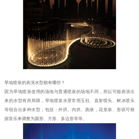
旱地喷泉的表演水型都有哪些？
因为旱地喷泉使用的场地与普通喷泉的场地不同，所以可能表演出
来的水型有所局限，旱地喷泉水景常用玉柱、直射喷头、树冰喷头
等组合出多种水型，包括：外拱、内拱、跑泉，花形泉、形状可根
据音乐来调整为圆形、方形、多边形等等。