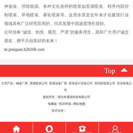
神振奋、消除烦躁。各种文化各样的喷泉如景观喷泉、程序内部控
制喷泉、旱地喷泉、雾化喷泉等。这类水景是近年来才在建筑行业
领域具有广泛研究应用的，但其发展中国速度增长很快。
公司信奉“诚信、热情、规范、严谨”的服务理念，愿和广大用户诚交
朋友，携手共创美好的未来！
m.penquan.b2b168.com
Top
主营产品：喊泉厂家 景观喷泉公司 喷泉设备厂家 喷泉设计安装公司 室内外喷泉公司 音乐喷泉公
司
版权所有：湖北奇通瑞科技有限公司
电脑版
|
投诉举报
|
网站地图
技术支持：
八方资源网