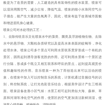
般是为了造景的需要，人工建造的具有装饰性的喷水装置。喷泉可
以湿润周围空气，减少尘埃，降低气温。喷泉的细小水珠同空气分
子撞击，能产生大量的负氧离子。因此，喷泉有益于改善城市面貌
和增进居民身心健康。
喷泉公司对水处理的工艺：
1、去除传统音乐文化喷泉水中的藻类、菌类及浮游植物生物、去除
水中的悬浮物、大颗粒杂质研究以及提高水体表面的蚊蝇等，净化
处理水体。喷泉公司多个景点可利用水景联系贯穿形成一个有机的
景区，因而起到诱导游客览胜的作用。还可利用水景将一个景区进
行分隔，形成多个既立又相互联系和呼应的景点，起到提高观赏价
值和趣味性的作用。音乐喷泉一种为了而创造出来可以活动的喷
泉，在喷泉中加入可以控制音乐的系统，计算机通过音频信号的识
别，终控制系统，让灯光色彩音乐结合，根据美学设计产生三维画
面。喷泉设备改善小区气候：水景工程可起到类似大海、森林、草
原和河湖等净化空气的作用，使景区的空气更加清洁新鲜润湿，使
游客心情舒畅、精神振奋、消除烦躁。