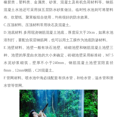
橡胶类，塑料类、金属类、砂浆、混凝土及有机负荷材料等。钢筋
混凝土水池还可采用抹五层防水砂浆做法。临时性水池则可将塑料
布、吹塑纸、聚苯板组合使用，均有很好的防水效果。
C.压顶材料。压顶材料常用块石及混凝土。
D.池底材料.多用现浇钢筋混凝土池底，厚度应大于20cm，如果水池
溶剂打，要配合双层钢筋网，也可以用土工膜作为池底防渗材料。
E.池壁材料。池壁一般有块石池壁、砖砌池壁和钢筋混凝土池壁三
种。池壁的厚度由水池的大小来确定，砖砌池壁采用标准砖，M7.5
水泥砂浆砌筑，壁厚不小于240mm。钢筋混凝土池壁宜陪直径
8mm，12mm钢筋，C20混凝土。
F.管网材料。喷水池中海必须配套有供水管，补给水管，溢水管和泄
水管等管网。